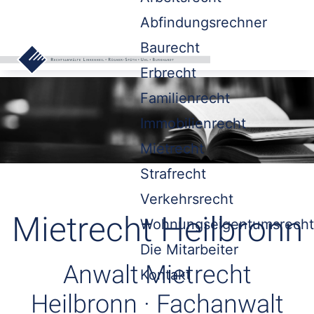
Abfindungsrechner
Baurecht
Erbrecht
Familienrecht
Immobilienrecht
Mietrecht
Strafrecht
Verkehrsrecht
Mietrecht Heilbronn
Wohnungseigentumsrecht
Die Mitarbeiter
Anwalt Mietrecht
Kontakt
Heilbronn · Fachanwalt