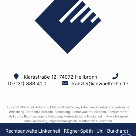
Klarastraße 12, 74072 Heilbronn
(07131) 888 41 0
kanzlei@anwaelte-hn.de
Erbrecht Pflichtteil Heilbronn
,
Mietrecht Heilbronn
,
Arbeitsrecht Arbeitszeugnis nahe
Weinsberg
,
Erbrecht Heilbronn
,
Scheidung Fachanwaelte Heilbronn
,
Familienrecht
Heilbronn
,
Rechtsanwaelte Heilbronn
,
Mietrecht nahe Neckarsulm
,
Anwaltskanzlei
nahe Weinsberg
,
Zugewinnausgleich Rechtsanwalt Heilbronn
Rechtsanwälte Linkenheil · Rügner-Späth · Uhl · Burkhardt |