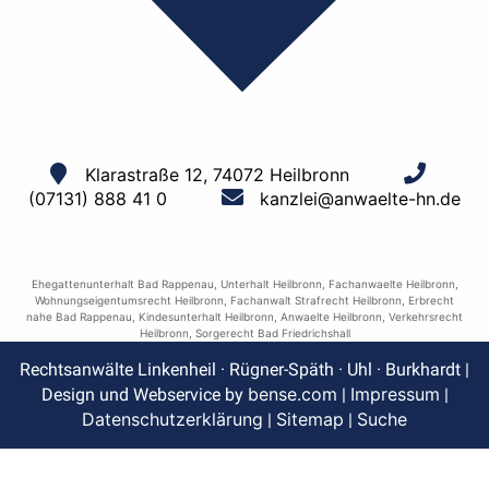
Klarastraße 12, 74072 Heilbronn
(07131) 888 41 0
kanzlei@anwaelte-hn.de
Ehegattenunterhalt Bad Rappenau
,
Unterhalt Heilbronn
,
Fachanwaelte Heilbronn
,
Wohnungseigentumsrecht Heilbronn
,
Fachanwalt Strafrecht Heilbronn
,
Erbrecht
nahe Bad Rappenau
,
Kindesunterhalt Heilbronn
,
Anwaelte Heilbronn
,
Verkehrsrecht
Heilbronn
,
Sorgerecht Bad Friedrichshall
Rechtsanwälte Linkenheil · Rügner-Späth · Uhl · Burkhardt |
bense.com
Impressum
Design und Webservice by
|
|
Datenschutzerklärung
Sitemap
Suche
|
|