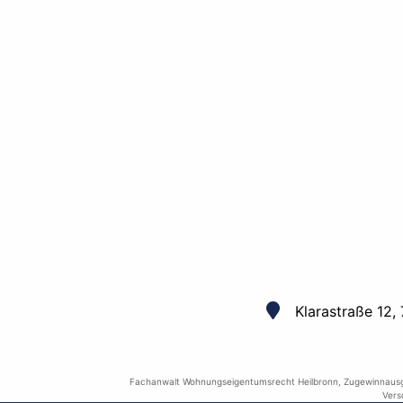
Klarastraße 12,
Fachanwalt Wohnungseigentumsrecht Heilbronn
,
Zugewinnausg
Vers