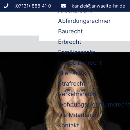
Leistungen
(07131) 888 41 0
kanzlei@anwaelte-hn.de
Arbeitsrecht
Abfindungsrechner
Baurecht
Erbrecht
Familienrecht
Immobilienrecht
Mietrecht
Strafrecht
Verkehrsrecht
Wohnungseigentumsrecht
Die Mitarbeiter
Kontakt