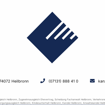
 74072 Heilbronn
(07131) 888 41 0
kan
leich Heilbronn
,
Zugewinnausgleich Ehevertrag
,
Scheidung Fachanwalt Heilbronn
,
Verkehrsre
orgungsausgleich Heilbronn
,
Kindesunterhalt Heilbronn
,
Kanzlei Heilbronn
,
Anwaltskanzlei Heil