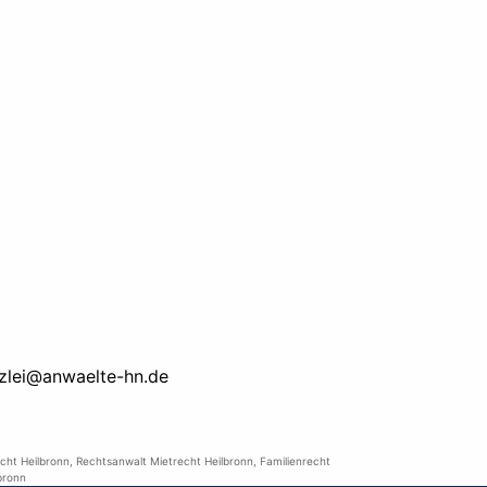
zlei@anwaelte-hn.de
cht Heilbronn
,
Rechtsanwalt Mietrecht Heilbronn
,
Familienrecht
bronn