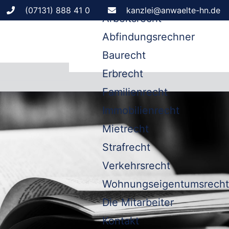
Leistungen
(07131) 888 41 0
kanzlei@anwaelte-hn.de
Arbeitsrecht
Abfindungsrechner
Baurecht
Erbrecht
Familienrecht
Immobilienrecht
Mietrecht
Strafrecht
Verkehrsrecht
Wohnungseigentumsrecht
Die Mitarbeiter
Kontakt