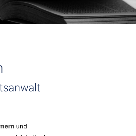
n
htsanwalt
hmern
und