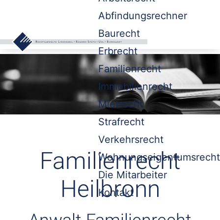
Abfindungsrechner
Baurecht
Erbrecht
Familienrecht
Immobilienrecht
Mietrecht
Strafrecht
Verkehrsrecht
Familienrecht
Wohnungseigentumsrecht
Die Mitarbeiter
Heilbronn
Kontakt