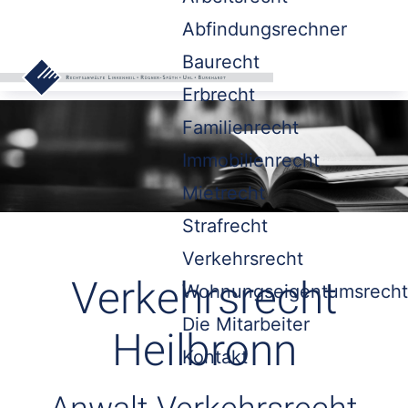
Abfindungsrechner
Baurecht
Erbrecht
Familienrecht
Immobilienrecht
Mietrecht
Strafrecht
Verkehrsrecht
Verkehrsrecht
Wohnungseigentumsrecht
Die Mitarbeiter
Heilbronn
Kontakt