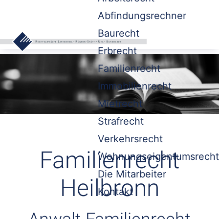
Abfindungsrechner
Baurecht
Erbrecht
Familienrecht
Immobilienrecht
Mietrecht
Strafrecht
Verkehrsrecht
Familienrecht
Wohnungseigentumsrecht
Die Mitarbeiter
Heilbronn
Kontakt