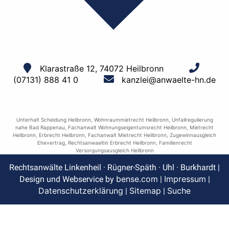
Klarastraße 12, 74072 Heilbronn
(07131) 888 41 0
kanzlei@anwaelte-hn.de
Unterhalt Scheidung Heilbronn
,
Wohnraummietrecht Heilbronn
,
Unfallregulierung
nahe Bad Rappenau
,
Fachanwalt Wohnungseigentumsrecht Heilbronn
,
Mietrecht
Heilbronn
,
Erbrecht Heilbronn
,
Fachanwalt Mietrecht Heilbronn
,
Zugewinnausgleich
Ehevertrag
,
Rechtsanwaeltin Erbrecht Heilbronn
,
Familienrecht
Versorgungsausgleich Heilbronn
Rechtsanwälte Linkenheil · Rügner-Späth · Uhl · Burkhardt |
bense.com
Impressum
Design und Webservice by
|
|
Datenschutzerklärung
Sitemap
Suche
|
|