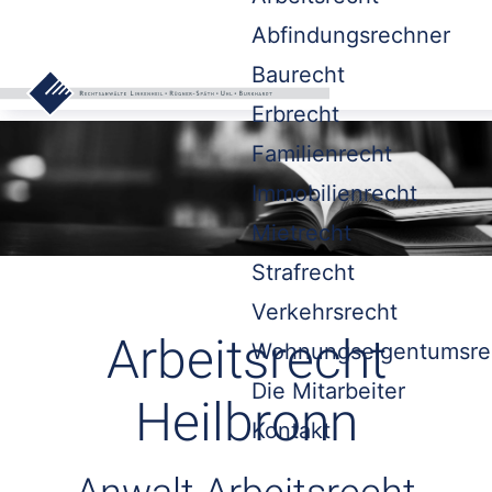
Abfindungsrechner
Baurecht
Erbrecht
Familienrecht
Immobilienrecht
Mietrecht
Strafrecht
Verkehrsrecht
Arbeitsrecht
Wohnungseigentumsre
Die Mitarbeiter
Heilbronn
Kontakt