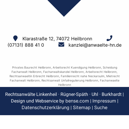
Klarastraße 12, 74072 Heilbronn
(07131) 888 41 0
kanzlei@anwaelte-hn.de
Privates Baurecht Heilbronn
,
Arbeitsrecht Kuendigung Heilbronn
,
Scheidung
Fachanwalt Heilbronn
,
Fachanwaltskanzlei Heilbronn
,
Arbeitsrecht Heilbronn
,
Rechtsanwaeltin Erbrecht Heilbronn
,
Familienrecht nahe Neckarsulm
,
Mietrecht
Fachanwalt Heilbronn
,
Rechtsanwalt Unfallregulierung Heilbronn
,
Fachanwaelte
Heilbronn
Rechtsanwälte Linkenheil · Rügner-Späth · Uhl · Burkhardt |
bense.com
Impressum
Design und Webservice by
|
|
Datenschutzerklärung
Sitemap
Suche
|
|