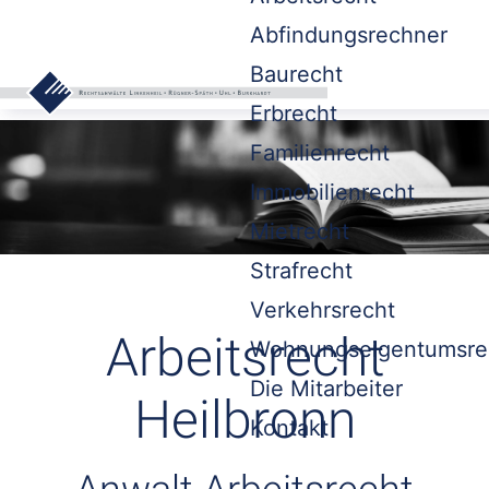
Abfindungsrechner
Baurecht
Erbrecht
Familienrecht
Immobilienrecht
Mietrecht
Strafrecht
Verkehrsrecht
Arbeitsrecht
Wohnungseigentumsre
Die Mitarbeiter
Heilbronn
Kontakt