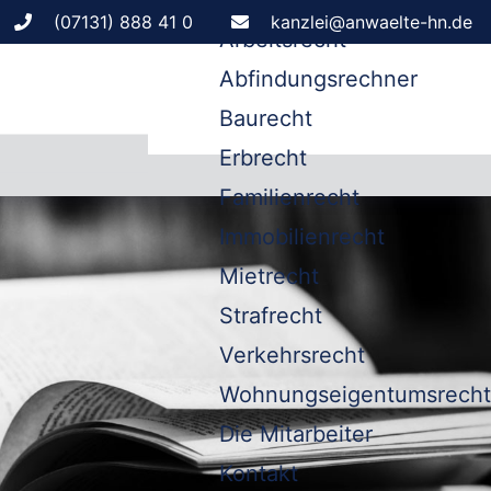
Leistungen
(07131) 888 41 0
kanzlei@anwaelte-hn.de
Arbeitsrecht
Abfindungsrechner
Baurecht
Erbrecht
Familienrecht
Immobilienrecht
Mietrecht
Strafrecht
Verkehrsrecht
Wohnungseigentumsrecht
Die Mitarbeiter
Kontakt