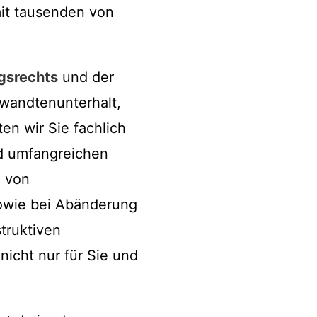
mit tausenden von
gsrechts
und der
rwandtenunterhalt,
en wir Sie fachlich
nd umfangreichen
g von
owie bei Abänderung
truktiven
nicht nur für Sie und