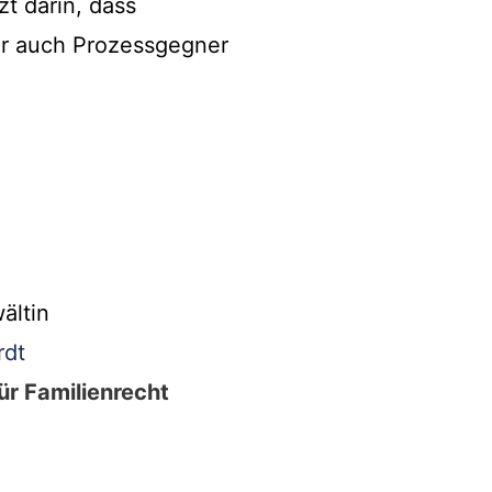
zt darin, dass
r auch Prozessgegner
:
ältin
rdt
ür Familienrecht