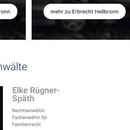
ronn
mehr zu Erbrecht Heilbronn
nwälte
Elke Rügner-
Späth
Rechtsanwältin
Fachanwältin für
Familienrecht