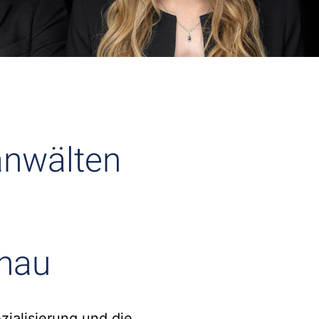
anwälten
nau
zialisierung und die