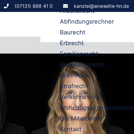
Leistungen
(07131) 888 41 0
kanzlei@anwaelte-hn.de
Arbeitsrecht
Abfindungsrechner
Baurecht
Erbrecht
Familienrecht
Immobilienrecht
Mietrecht
Strafrecht
Verkehrsrecht
Wohnungseigentumsrecht
Die Mitarbeiter
Kontakt